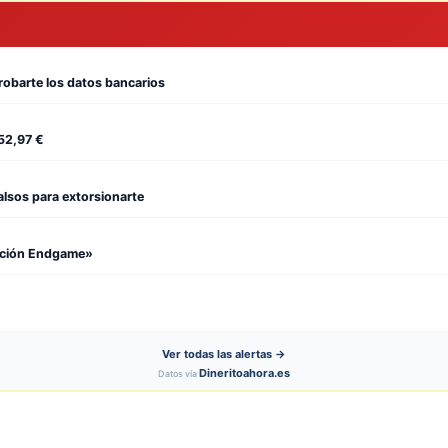
 robarte los datos bancarios
552,97 €
alsos para extorsionarte
eración Endgame»
Ver todas las alertas →
Dineritoahora.es
Datos vía