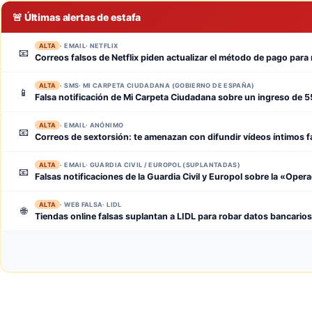
🚨 Últimas alertas de estafa
ALTA
· EMAIL
· NETFLIX
📧
Correos falsos de Netflix piden actualizar el método de pago para
ALTA
· SMS
· MI CARPETA CIUDADANA (GOBIERNO DE ESPAÑA)
📱
Falsa notificación de Mi Carpeta Ciudadana sobre un ingreso de 
ALTA
· EMAIL
· ANÓNIMO
📧
Correos de sextorsión: te amenazan con difundir vídeos íntimos f
ALTA
· EMAIL
· GUARDIA CIVIL / EUROPOL (SUPLANTADAS)
📧
Falsas notificaciones de la Guardia Civil y Europol sobre la «Op
ALTA
· WEB FALSA
· LIDL
🌐
Tiendas online falsas suplantan a LIDL para robar datos bancarios