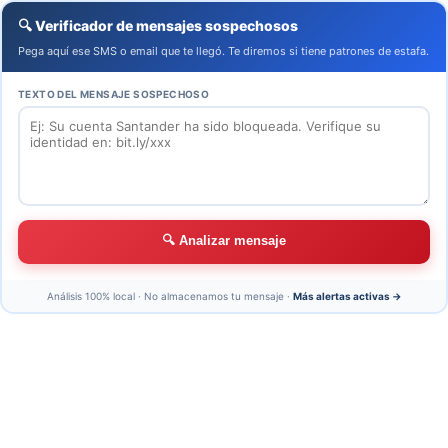
🔍 Verificador de mensajes sospechosos
Pega aquí ese SMS o email que te llegó. Te diremos si tiene patrones de estafa.
TEXTO DEL MENSAJE SOSPECHOSO
🔍 Analizar mensaje
Análisis 100% local · No almacenamos tu mensaje ·
Más alertas activas →