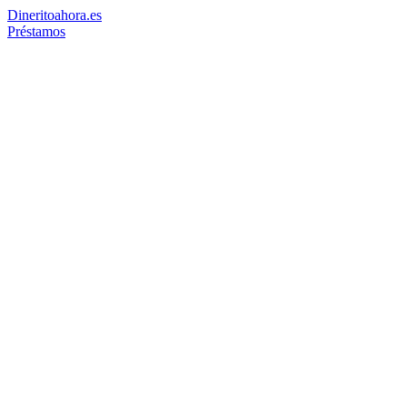
Dinerito
ahora
.es
Préstamos