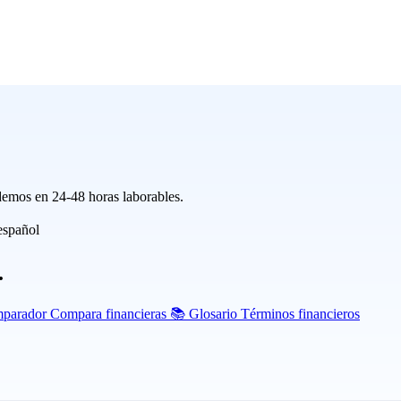
demos en 24-48 horas laborables.
español
.
parador
Compara financieras
📚
Glosario
Términos financieros