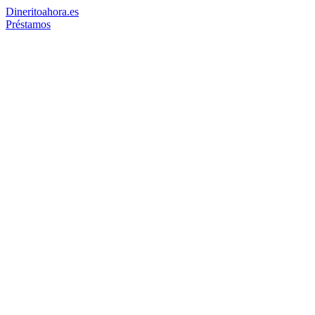
Dinerito
ahora
.es
Préstamos