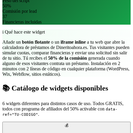
Peso del script
50%
Comisión por lead
37
Financieras incluidas
i
Qué hace este widget
Añade un
botón flotante
o un
iframe inline
a tu web que abre la
calculadora de préstamos de Dineritoahora.es. Tus visitantes pueden
simular cuotas, comparar financieras y enviar una solicitud sin salir
de tu sitio. Tú recibes el
50% de la comisión
generada cuando
alguno de esos visitantes contrata un préstamo. Instalación en 2
minutos con 2 líneas de código en cualquier plataforma (WordPress,
Wix, Webflow, sitios estáticos).
📚
Catálogo de widgets disponibles
6 widgets diferentes para distintos casos de uso. Todos GRATIS,
todos con programa de afiliados del 50% activable con
data-
.
ref="TU-CODIGO"
💰