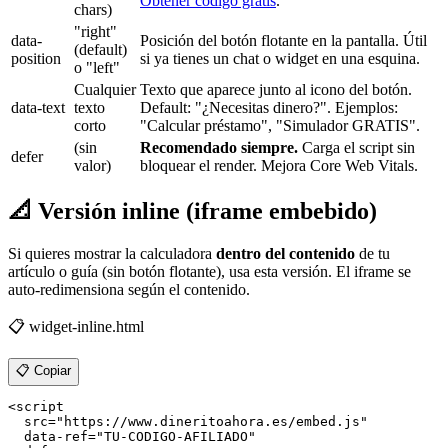
Obtener código gratis
.
chars)
"right"
data-
Posición del botón flotante en la pantalla. Útil
(default)
position
si ya tienes un chat o widget en una esquina.
o "left"
Cualquier
Texto que aparece junto al icono del botón.
data-text
texto
Default: "¿Necesitas dinero?". Ejemplos:
corto
"Calcular préstamo", "Simulador GRATIS".
(sin
Recomendado siempre.
Carga el script sin
defer
valor)
bloquear el render. Mejora Core Web Vitals.
📐
Versión inline (iframe embebido)
Si quieres mostrar la calculadora
dentro del contenido
de tu
artículo o guía (sin botón flotante), usa esta versión. El iframe se
auto-redimensiona según el contenido.
📋 widget-inline.html
📋 Copiar
<script

  src="https://www.dineritoahora.es/embed.js"

  data-ref="TU-CODIGO-AFILIADO"
