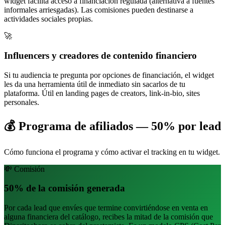
widget facilita acceso a financiación regulada (alternativa a fuentes
informales arriesgadas). Las comisiones pueden destinarse a
actividades sociales propias.
🚀
Influencers y creadores de contenido financiero
Si tu audiencia te pregunta por opciones de financiación, el widget
les da una herramienta útil de inmediato sin sacarlos de tu
plataforma. Útil en landing pages de creators, link-in-bio, sites
personales.
💰
Programa de afiliados — 50% por lead
Cómo funciona el programa y cómo activar el tracking en tu widget.
💸 Comisión
50% de la comisión generada
Por cada lead que envíes que termine convirtiéndose en venta en
alguna financiera del catálogo, recibes la mitad de la comisión que