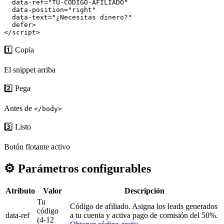
  data-ref="TU-CODIGO-AFILIADO"

  data-position="right"

  data-text="¿Necesitas dinero?"

  defer>

</script>
1️⃣ Copia
El snippet arriba
2️⃣ Pega
Antes de
</body>
3️⃣ Listo
Botón flotante activo
⚙️
Parámetros configurables
Atributo
Valor
Descripción
Tu
Código de afiliado. Asigna los leads generados
código
data-ref
a tu cuenta y activa pago de comisión del 50%.
(4-12