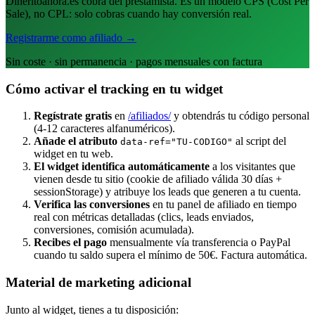
Dineritoahora.es cobra del prestamista. Es un modelo CPS (Cost Per
Sale), no CPL: solo cobras cuando hay conversión real.
Registrarme como afiliado →
Sin coste · sin permanencia · pagos mensuales con factura
Cómo activar el tracking en tu widget
Regístrate gratis
en
/afiliados/
y obtendrás tu código personal
(4-12 caracteres alfanuméricos).
Añade el atributo
al script del
data-ref="TU-CODIGO"
widget en tu web.
El widget identifica automáticamente
a los visitantes que
vienen desde tu sitio (cookie de afiliado válida 30 días +
sessionStorage) y atribuye los leads que generen a tu cuenta.
Verifica las conversiones
en tu panel de afiliado en tiempo
real con métricas detalladas (clics, leads enviados,
conversiones, comisión acumulada).
Recibes el pago
mensualmente vía transferencia o PayPal
cuando tu saldo supera el mínimo de 50€. Factura automática.
Material de marketing adicional
Junto al widget, tienes a tu disposición: