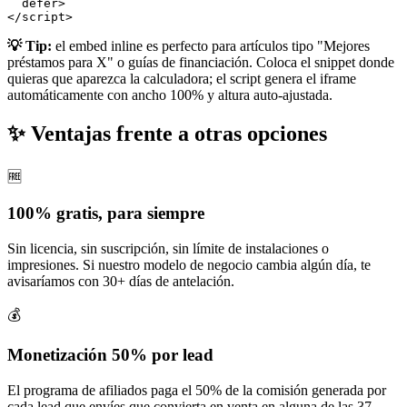
  defer>

</script>
💡 Tip:
el embed inline es perfecto para artículos tipo "Mejores
préstamos para X" o guías de financiación. Coloca el snippet donde
quieras que aparezca la calculadora; el script genera el iframe
automáticamente con ancho 100% y altura auto-ajustada.
✨
Ventajas frente a otras opciones
🆓
100% gratis, para siempre
Sin licencia, sin suscripción, sin límite de instalaciones o
impresiones. Si nuestro modelo de negocio cambia algún día, te
avisaríamos con 30+ días de antelación.
💰
Monetización 50% por lead
El programa de afiliados paga el 50% de la comisión generada por
cada lead que envíes que convierta en venta en alguna de las 37