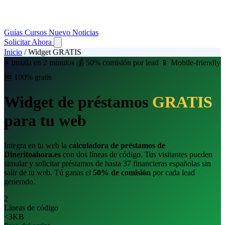
Guías
Cursos
Nuevo
Noticias
Solicitar Ahora
Inicio
/
Widget GRATIS
⚡ Instala en 2 minutos
💰 50% comisión por lead
📱 Mobile-friendly
🆓 100% gratis
Widget de préstamos
GRATIS
para tu web
Integra en tu web la
calculadora de préstamos de
Dineritoahora.es
con dos líneas de código. Tus visitantes pueden
simular y solicitar préstamos de hasta 37 financieras españolas sin
salir de tu web. Tú ganas el
50% de comisión
por cada lead
generado.
2
Líneas de código
<3KB