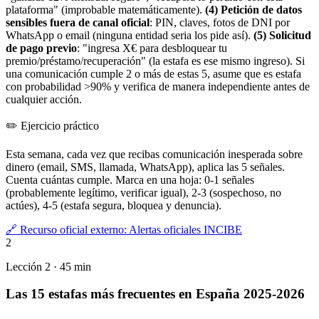
plataforma" (improbable matemáticamente).
(4) Petición de datos
sensibles fuera de canal oficial
: PIN, claves, fotos de DNI por
WhatsApp o email (ninguna entidad seria los pide así).
(5) Solicitud
de pago previo
: "ingresa X€ para desbloquear tu
premio/préstamo/recuperación" (la estafa es ese mismo ingreso). Si
una comunicación cumple 2 o más de estas 5, asume que es estafa
con probabilidad >90% y verifica de manera independiente antes de
cualquier acción.
✏️
Ejercicio práctico
Esta semana, cada vez que recibas comunicación inesperada sobre
dinero (email, SMS, llamada, WhatsApp), aplica las 5 señales.
Cuenta cuántas cumple. Marca en una hoja: 0-1 señales
(probablemente legítimo, verificar igual), 2-3 (sospechoso, no
actúes), 4-5 (estafa segura, bloquea y denuncia).
🔗 Recurso oficial externo:
Alertas oficiales INCIBE
2
Lección 2 · 45 min
Las 15 estafas más frecuentes en España 2025-2026