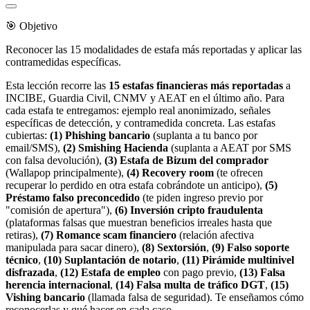
🎯 Objetivo
Reconocer las 15 modalidades de estafa más reportadas y aplicar las
contramedidas específicas.
Esta lección recorre las
15 estafas financieras más reportadas
a
INCIBE, Guardia Civil, CNMV y AEAT en el último año. Para
cada estafa te entregamos: ejemplo real anonimizado, señales
específicas de detección, y contramedida concreta. Las estafas
cubiertas:
(1) Phishing bancario
(suplanta a tu banco por
email/SMS),
(2) Smishing Hacienda
(suplanta a AEAT por SMS
con falsa devolución),
(3) Estafa de Bizum del comprador
(Wallapop principalmente),
(4) Recovery room
(te ofrecen
recuperar lo perdido en otra estafa cobrándote un anticipo),
(5)
Préstamo falso preconcedido
(te piden ingreso previo por
"comisión de apertura"),
(6) Inversión cripto fraudulenta
(plataformas falsas que muestran beneficios irreales hasta que
retiras),
(7) Romance scam financiero
(relación afectiva
manipulada para sacar dinero),
(8) Sextorsión
,
(9) Falso soporte
técnico
,
(10) Suplantación de notario
,
(11) Pirámide multinivel
disfrazada
,
(12) Estafa de empleo
con pago previo,
(13) Falsa
herencia internacional
,
(14) Falsa multa de tráfico DGT
,
(15)
Vishing bancario
(llamada falsa de seguridad). Te enseñamos cómo
reconocerlas y qué hacer en cada caso.