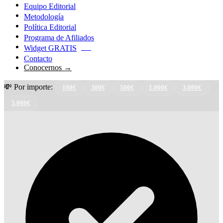
Equipo Editorial
Metodología
Política Editorial
Programa de Afiliados
Widget GRATIS
NEW
Contacto
Conocernos →
💸 Por importe:
100€
300€
500€
1.000€
3.000€
5.000€