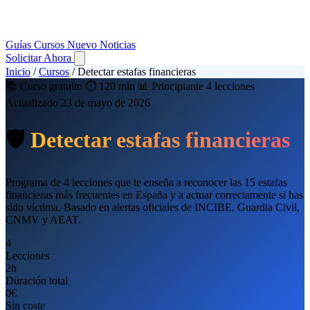
Guías
Cursos
Nuevo
Noticias
Solicitar Ahora
Inicio
/
Cursos
/
Detectar estafas financieras
📚 Curso gratuito
⏱️ 120 min
📊 Principiante
4 lecciones
Actualizado 23 de mayo de 2026
🛡️
Detectar estafas financieras
Programa de 4 lecciones que te enseña a reconocer las 15 estafas
financieras más frecuentes en España y a actuar correctamente si has
sido víctima. Basado en alertas oficiales de INCIBE, Guardia Civil,
CNMV y AEAT.
4
Lecciones
2
h
Duración total
0€
Sin coste