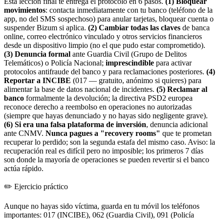
Esta lección final te entrega el protocolo en 6 pasos.
(1) Bloquear
movimientos
: contacta inmediatamente con tu banco (teléfono de la
app, no del SMS sospechoso) para anular tarjetas, bloquear cuenta o
suspender Bizum si aplica.
(2) Cambiar todas las claves
de banca
online, correo electrónico vinculado y otros servicios financieros
desde un dispositivo limpio (no el que pudo estar comprometido).
(3) Denuncia formal
ante Guardia Civil (Grupo de Delitos
Telemáticos) o Policía Nacional;
imprescindible
para activar
protocolos antifraude del banco y para reclamaciones posteriores.
(4)
Reportar a INCIBE
(017 — gratuito, anónimo si quieres) para
alimentar la base de datos nacional de incidentes.
(5) Reclamar al
banco
formalmente la devolución; la directiva PSD2 europea
reconoce derecho a reembolso en operaciones no autorizadas
(siempre que hayas denunciado y no hayas sido negligente grave).
(6) Si era una falsa plataforma de inversión
, denuncia adicional
ante CNMV.
Nunca pagues a "recovery rooms"
que te prometan
recuperar lo perdido; son la segunda estafa del mismo caso. Aviso: la
recuperación real es difícil pero no imposible; los primeros 7 días
son donde la mayoría de operaciones se pueden revertir si el banco
actúa rápido.
✏️
Ejercicio práctico
Aunque no hayas sido víctima, guarda en tu móvil los teléfonos
importantes: 017 (INCIBE), 062 (Guardia Civil), 091 (Policía