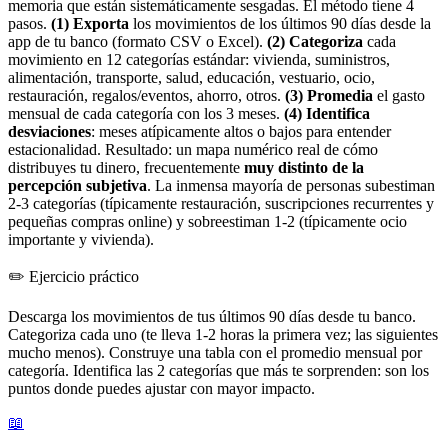
memoria que están sistemáticamente sesgadas. El método tiene 4
pasos.
(1) Exporta
los movimientos de los últimos 90 días desde la
app de tu banco (formato CSV o Excel).
(2) Categoriza
cada
movimiento en 12 categorías estándar: vivienda, suministros,
alimentación, transporte, salud, educación, vestuario, ocio,
restauración, regalos/eventos, ahorro, otros.
(3) Promedia
el gasto
mensual de cada categoría con los 3 meses.
(4) Identifica
desviaciones
: meses atípicamente altos o bajos para entender
estacionalidad. Resultado: un mapa numérico real de cómo
distribuyes tu dinero, frecuentemente
muy distinto de la
percepción subjetiva
. La inmensa mayoría de personas subestiman
2-3 categorías (típicamente restauración, suscripciones recurrentes y
pequeñas compras online) y sobreestiman 1-2 (típicamente ocio
importante y vivienda).
✏️
Ejercicio práctico
Descarga los movimientos de tus últimos 90 días desde tu banco.
Categoriza cada uno (te lleva 1-2 horas la primera vez; las siguientes
mucho menos). Construye una tabla con el promedio mensual por
categoría. Identifica las 2 categorías que más te sorprenden: son los
puntos donde puedes ajustar con mayor impacto.
📖