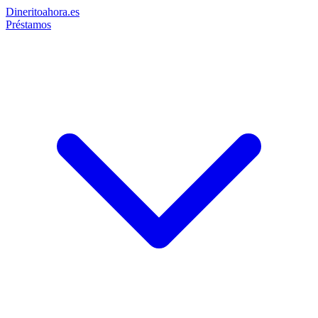
Dinerito
ahora
.es
Préstamos