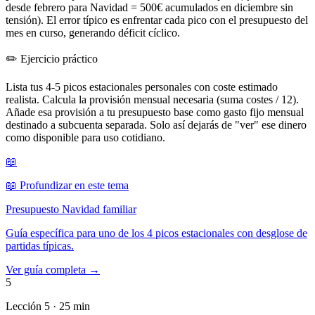
desde febrero para Navidad = 500€ acumulados en diciembre sin
tensión). El error típico es enfrentar cada pico con el presupuesto del
mes en curso, generando déficit cíclico.
✏️
Ejercicio práctico
Lista tus 4-5 picos estacionales personales con coste estimado
realista. Calcula la provisión mensual necesaria (suma costes / 12).
Añade esa provisión a tu presupuesto base como gasto fijo mensual
destinado a subcuenta separada. Solo así dejarás de "ver" ese dinero
como disponible para uso cotidiano.
📖
📖 Profundizar en este tema
Presupuesto Navidad familiar
Guía específica para uno de los 4 picos estacionales con desglose de
partidas típicas.
Ver guía completa →
5
Lección 5 · 25 min