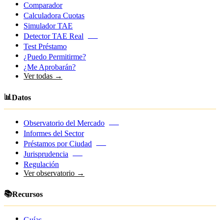
Comparador
Calculadora Cuotas
Simulador TAE
Detector TAE Real
NEW
Test Préstamo
¿Puedo Permitirme?
¿Me Aprobarán?
Ver todas →
📊
Datos
Observatorio del Mercado
NEW
Informes del Sector
Préstamos por Ciudad
NEW
Jurisprudencia
NEW
Regulación
Ver observatorio →
📚
Recursos
Guías