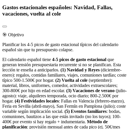
Gastos estacionales españoles: Navidad, Fallas,
vacaciones, vuelta al cole
🎯 Objetivo
Planificar los 4-5 picos de gasto estacional típicos del calendario
español sin que tu presupuesto colapse.
El calendario español tiene
4-5 picos de gasto estacional
que
generan tensión presupuestaria recurrente si no se planifican. Esta
lección te enseña a anticiparlos.
(1) Navidad y Reyes
(diciembre-
enero): regalos, comidas familiares, viajes, comuniones tardías; coste
típico 500-1.500€ por hogar.
(2) Vuelta al cole
(septiembre):
material, libros, uniformes, comedor, actividades extraescolares;
300-800€ por hijo en edad escolar.
(3) Vacaciones de verano
(julio-
agosto): viaje, alquileres temporada, ocio diario; 800-2.500€ por
hogar.
(4) Festividades locales
: Fallas en Valencia (febrero-marzo),
Feria en Sevilla (abril-mayo), San Fermín en Pamplona (julio); coste
variable según implicación social.
(5) Eventos familiares
: bodas,
comuniones, bautizos a las que estás invitado (no los tuyos); 100-
400€ por evento si hay regalo + indumentaria.
Método de
planificación
: provisión mensual antes de cada pico (ej. 50€/mes