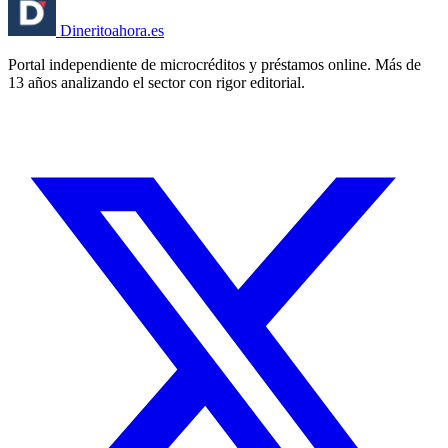
Dinerito
ahora
.es
Portal independiente de microcréditos y préstamos online. Más de
13 años analizando el sector con rigor editorial.
🏦 Banco España
⚖️ AEPD
🔒 RGPD
🇪🇸 España