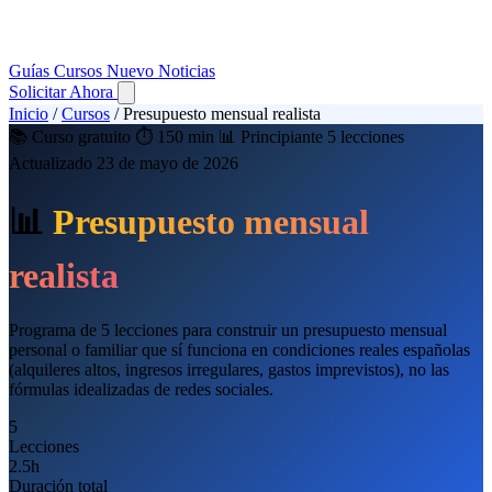
Guías
Cursos
Nuevo
Noticias
Solicitar Ahora
Inicio
/
Cursos
/
Presupuesto mensual realista
📚 Curso gratuito
⏱️ 150 min
📊 Principiante
5 lecciones
Actualizado 23 de mayo de 2026
📊
Presupuesto mensual
realista
Programa de 5 lecciones para construir un presupuesto mensual
personal o familiar que sí funciona en condiciones reales españolas
(alquileres altos, ingresos irregulares, gastos imprevistos), no las
fórmulas idealizadas de redes sociales.
5
Lecciones
2.5
h
Duración total