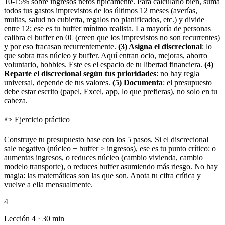
10-15% sobre ingresos netos típicamente. Para calcularlo bien, suma
todos tus gastos imprevistos de los últimos 12 meses (averías,
multas, salud no cubierta, regalos no planificados, etc.) y divide
entre 12; ese es tu buffer mínimo realista. La mayoría de personas
calibra el buffer en 0€ (creen que los imprevistos no son recurrentes)
y por eso fracasan recurrentemente.
(3) Asigna el discrecional
: lo
que sobra tras núcleo y buffer. Aquí entran ocio, mejoras, ahorro
voluntario, hobbies. Este es el espacio de tu libertad financiera.
(4)
Reparte el discrecional según tus prioridades
: no hay regla
universal, depende de tus valores.
(5) Documenta
: el presupuesto
debe estar escrito (papel, Excel, app, lo que prefieras), no solo en tu
cabeza.
✏️
Ejercicio práctico
Construye tu presupuesto base con los 5 pasos. Si el discrecional
sale negativo (núcleo + buffer > ingresos), ese es tu punto crítico: o
aumentas ingresos, o reduces núcleo (cambio vivienda, cambio
modelo transporte), o reduces buffer asumiendo más riesgo. No hay
magia: las matemáticas son las que son. Anota tu cifra crítica y
vuelve a ella mensualmente.
4
Lección 4 · 30 min