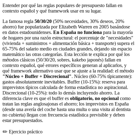
Entender por qué las reglas populares de presupuesto fallan en
contexto español y qué framework usar en su lugar.
La famosa regla
50/30/20
(50% necesidades, 30% deseos, 20%
ahorro) fue popularizada por Elizabeth Warren en 2005 basándose
en datos estadounidenses.
En España no funciona
para la mayoría
de hogares por una razón estructural: el porcentaje de "necesidades"
(vivienda + suministros + alimentación básica + transporte) supera el
65-75% del salario medio en ciudades grandes, dejando sin espacio
matemático las otras categorías. Esta lección te explica por qué los
métodos clásicos (50/30/20, sobres, kakebo japonés) fallan en
contexto español, qué errores específicos generan al aplicarlos, y
qué framework alternativo usar que se ajuste a la realidad: el método
"Núcleo + Buffer + Discrecional"
. Núcleo (60-75% típicamente):
gastos absolutamente inevitables. Buffer (10-15%): reserva para
imprevistos típicos calculada de forma estadística no aspiracional.
Discrecional (10-25%): todo lo demás incluyendo ahorro. La
diferencia clave es que el buffer es
obligatorio, no opcional
como
tratan las reglas anglosajonas el ahorro; los imprevistos en España
(desde una avería del coche hasta una multa o una visita al dentista
no cubierta) llegan con frecuencia estadística previsible y deben
estar presupuestados.
✏️
Ejercicio práctico