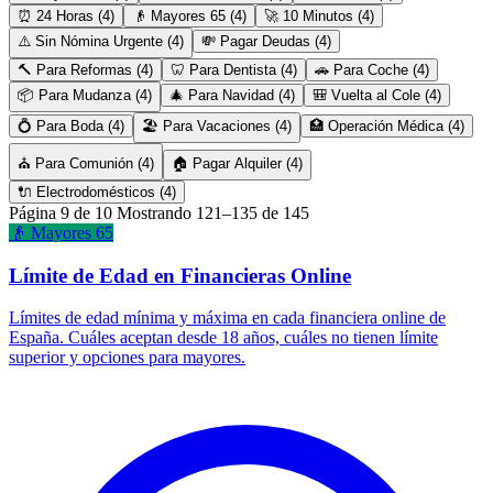
⏰ 24 Horas (4)
👴 Mayores 65 (4)
🚀 10 Minutos (4)
⚠️ Sin Nómina Urgente (4)
💸 Pagar Deudas (4)
🔨 Para Reformas (4)
🦷 Para Dentista (4)
🚗 Para Coche (4)
📦 Para Mudanza (4)
🎄 Para Navidad (4)
🎒 Vuelta al Cole (4)
💍 Para Boda (4)
🏖️ Para Vacaciones (4)
🏥 Operación Médica (4)
⛪ Para Comunión (4)
🏠 Pagar Alquiler (4)
🔌 Electrodomésticos (4)
Página 9 de 10
Mostrando 121–135 de 145
👴 Mayores 65
Límite de Edad en Financieras Online
Límites de edad mínima y máxima en cada financiera online de
España. Cuáles aceptan desde 18 años, cuáles no tienen límite
superior y opciones para mayores.