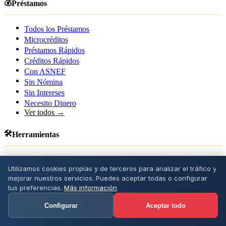
💰
Préstamos
Todos los Préstamos
Microcréditos
Préstamos Rápidos
Créditos Rápidos
Con ASNEF
Sin Nómina
Sin Intereses
Necesito Dinero
Ver todos →
🛠️
Herramientas
Comparador
Utilizamos cookies propias y de terceros para analizar el tráfico y
Calculadora Cuotas
mejorar nuestros servicios. Puedes aceptar todas o configurar
Simulador TAE
tus preferencias.
Más información
Detector TAE Real
NEW
Test Préstamo
Configurar
Aceptar todo
¿Puedo Permitirme?
¿Me Aprobarán?