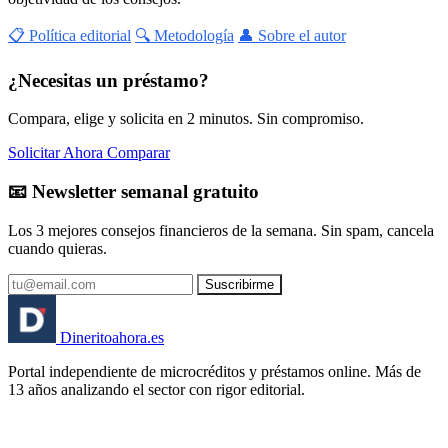
📋 Política editorial
🔍 Metodología
👤 Sobre el autor
¿Necesitas un préstamo?
Compara, elige y solicita en 2 minutos. Sin compromiso.
Solicitar Ahora
Comparar
📧 Newsletter semanal gratuito
Los 3 mejores consejos financieros de la semana. Sin spam, cancela
cuando quieras.
Suscribirme
Dinerito
ahora
.es
Portal independiente de microcréditos y préstamos online. Más de
13 años analizando el sector con rigor editorial.
🏦 Banco España
⚖️ AEPD
🔒 RGPD
🇪🇸 España