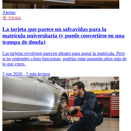
Alertas
🚨 Alertas
La tarjeta que parece un salvavidas para la
matrícula universitaria (y puede convertirse en una
trampa de deuda)
Las tarjetas revolving parecen ideales para pagar la matrícula. Pero
si no entiendes cómo funcionan, podrías estar pagando años más de
lo que crees.
5 jun 2026
·
5 min lectura