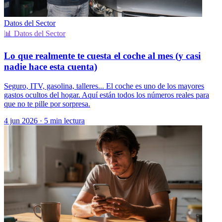
Datos del Sector
📊 Datos del Sector
Lo que realmente te cuesta el coche al mes (y casi
nadie hace esta cuenta)
Seguro, ITV, gasolina, talleres... El coche es uno de los mayores
gastos ocultos del hogar. Aquí están todos los números reales para
que no te pille por sorpresa.
4 jun 2026
·
5 min lectura