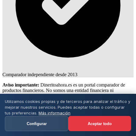
Comparador independiente desde 2013
Aviso importante:
Dineritoahora.es es un portal comparador de
productos financieros. No somos una entidad financiera ni
concedemos préstamos. Actuamos como intermediarios conectando
a los usuarios con entidades financieras registradas. La concesión de
Utilizamos cookies propias y de terceros para analizar el tráfico y
cualquier préstamo está sujeta a la aprobación de la entidad
mejorar nuestros servicios. Puedes aceptar todas o configurar
financiera correspondiente. TAE variable según entidad y perfil del
tus preferencias.
Más información
solicitante. Ejemplo representativo: para un préstamo de 300€ a 30
días, con unos intereses de 55€, el importe total a devolver sería de
Configurar
Aceptar todo
355€. TAE: 2.830,8%.