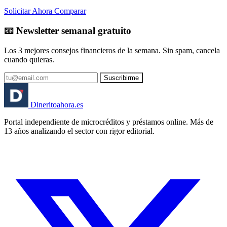
Solicitar Ahora
Comparar
📧 Newsletter semanal gratuito
Los 3 mejores consejos financieros de la semana. Sin spam, cancela
cuando quieras.
Suscribirme
Dinerito
ahora
.es
Portal independiente de microcréditos y préstamos online. Más de
13 años analizando el sector con rigor editorial.
🏦 Banco España
⚖️ AEPD
🔒 RGPD
🇪🇸 España