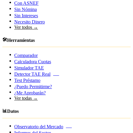
Con ASNEF
Sin Nómina
Sin Intereses
Necesito Dinero
Ver todos →
🛠️
Herramientas
Comparador
Calculadora Cuotas
Simulador TAE
Detector TAE Real
NEW
Test Préstamo
¿Puedo Permitirme?
¿Me Aprobarán?
Ver todas →
📊
Datos
Observatorio del Mercado
NEW
Informes del Sector