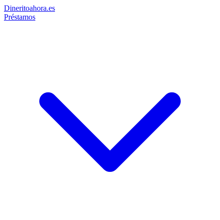
Dinerito
ahora
.es
Préstamos