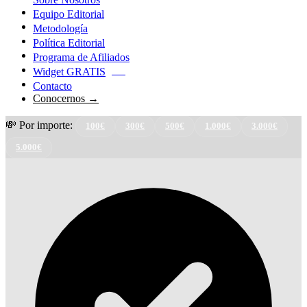
Equipo Editorial
Metodología
Política Editorial
Programa de Afiliados
Widget GRATIS
NEW
Contacto
Conocernos →
💸 Por importe:
100€
300€
500€
1.000€
3.000€
5.000€