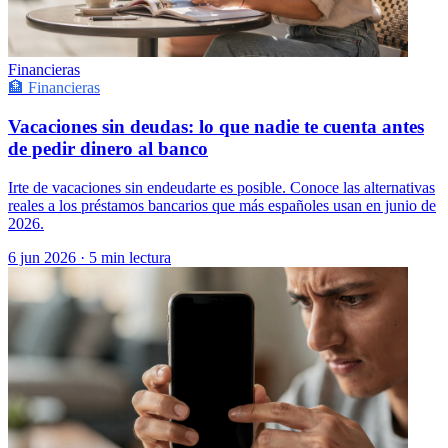
Financieras
🏦 Financieras
Vacaciones sin deudas: lo que nadie te cuenta antes
de pedir dinero al banco
Irte de vacaciones sin endeudarte es posible. Conoce las alternativas
reales a los préstamos bancarios que más españoles usan en junio de
2026.
6 jun 2026
·
5 min lectura