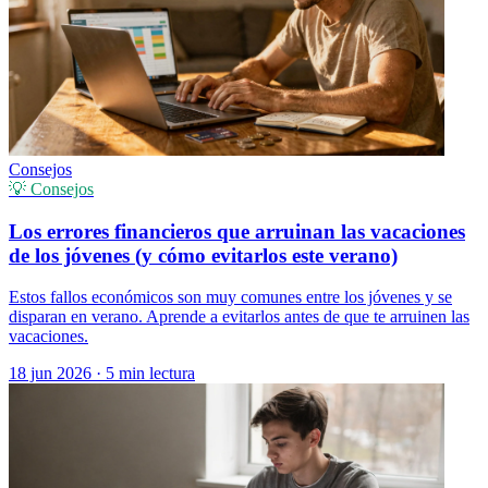
Consejos
💡 Consejos
Los errores financieros que arruinan las vacaciones
de los jóvenes (y cómo evitarlos este verano)
Estos fallos económicos son muy comunes entre los jóvenes y se
disparan en verano. Aprende a evitarlos antes de que te arruinen las
vacaciones.
18 jun 2026
·
5 min lectura