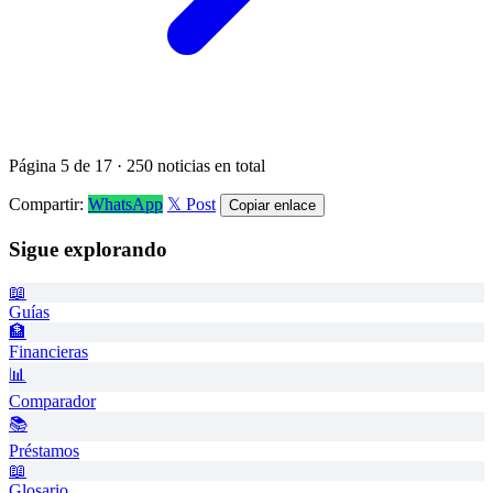
Página 5 de 17 · 250 noticias en total
Compartir:
WhatsApp
𝕏 Post
Copiar enlace
Sigue explorando
📖
Guías
🏦
Financieras
📊
Comparador
📚
Préstamos
📖
Glosario