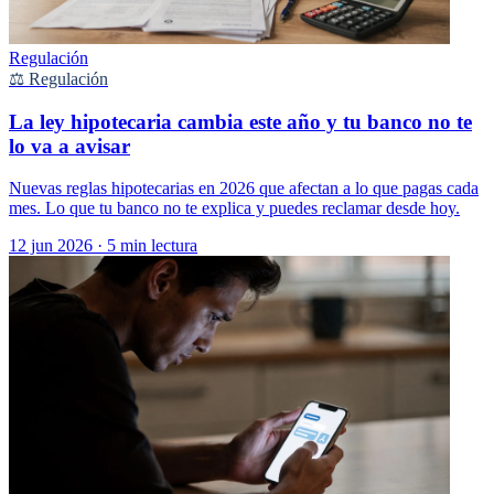
Regulación
⚖️ Regulación
La ley hipotecaria cambia este año y tu banco no te
lo va a avisar
Nuevas reglas hipotecarias en 2026 que afectan a lo que pagas cada
mes. Lo que tu banco no te explica y puedes reclamar desde hoy.
12 jun 2026
·
5 min lectura