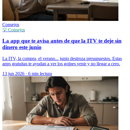
Consejos
💡 Consejos
La app que te avisa antes de que la ITV te deje sin
dinero este junio
La ITV, la compra, el verano... junio destroza presupuestos. Estas
apps gratuitas te ayudan a ver los golpes venir y no llegar a cero.
13 jun 2026
·
6 min lectura