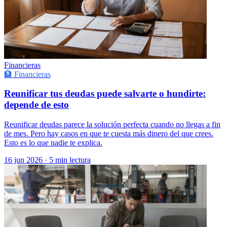
Financieras
🏦 Financieras
Reunificar tus deudas puede salvarte o hundirte:
depende de esto
Reunificar deudas parece la solución perfecta cuando no llegas a fin
de mes. Pero hay casos en que te cuesta más dinero del que crees.
Esto es lo que nadie te explica.
16 jun 2026
·
5 min lectura