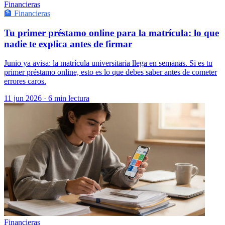
Financieras
🏦 Financieras
Tu primer préstamo online para la matrícula: lo que
nadie te explica antes de firmar
Junio ya avisa: la matrícula universitaria llega en semanas. Si es tu
primer préstamo online, esto es lo que debes saber antes de cometer
errores caros.
11 jun 2026
·
6 min lectura
Financieras