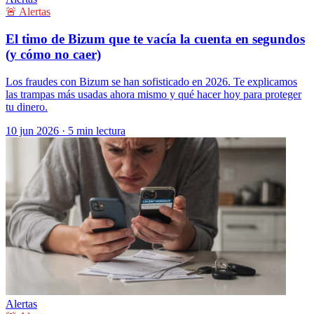
🚨 Alertas
El timo de Bizum que te vacía la cuenta en segundos
(y cómo no caer)
Los fraudes con Bizum se han sofisticado en 2026. Te explicamos
las trampas más usadas ahora mismo y qué hacer hoy para proteger
tu dinero.
10 jun 2026
·
5 min lectura
Alertas