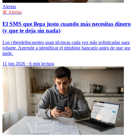
Alertas
🚨 Alertas
El SMS que llega justo cuando más necesitas dinero
(y que te deja sin nada)
Los ciberdelincuentes usan técnicas cada vez más sofisticadas para
robarte. Aprende a identificar el phishing bancario antes de que sea
tarde.
11 jun 2026
·
6 min lectura