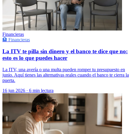
Financieras
🏦 Financieras
La ITV te pilla sin dinero y el banco te dice que no:
esto es lo que puedes hacer
La ITV, una avería o una multa pueden romper tu presupuesto en
junio. Aquí tienes las alternativas reales cuando el banco te cierra la
puerta.
16 jun 2026
·
6 min lectura