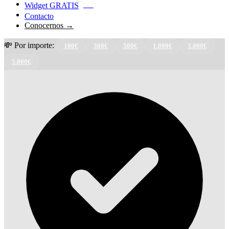
Widget GRATIS
NEW
Contacto
Conocernos →
💸 Por importe:
100€
300€
500€
1.000€
3.000€
5.000€