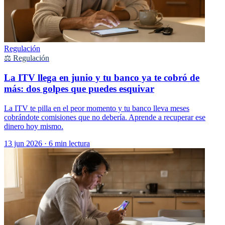
Regulación
⚖️ Regulación
La ITV llega en junio y tu banco ya te cobró de
más: dos golpes que puedes esquivar
La ITV te pilla en el peor momento y tu banco lleva meses
cobrándote comisiones que no debería. Aprende a recuperar ese
dinero hoy mismo.
13 jun 2026
·
6 min lectura