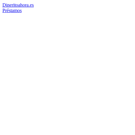
Dinerito
ahora
.es
Préstamos