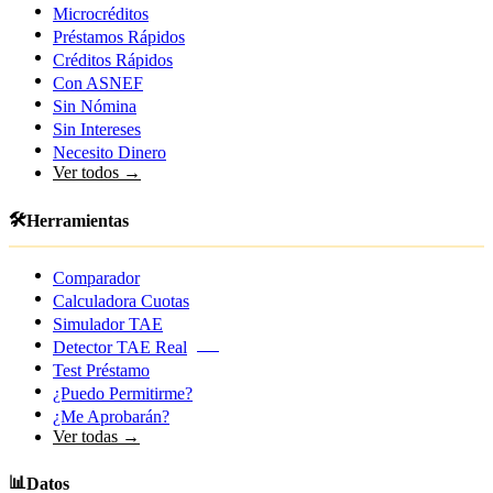
Microcréditos
Préstamos Rápidos
Créditos Rápidos
Con ASNEF
Sin Nómina
Sin Intereses
Necesito Dinero
Ver todos →
🛠️
Herramientas
Comparador
Calculadora Cuotas
Simulador TAE
Detector TAE Real
NEW
Test Préstamo
¿Puedo Permitirme?
¿Me Aprobarán?
Ver todas →
📊
Datos