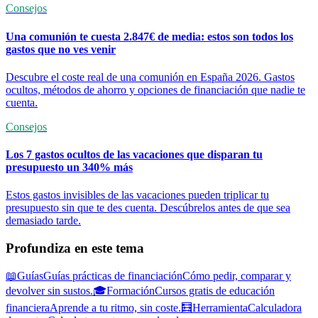
Consejos
Una comunión te cuesta 2.847€ de media: estos son todos los
gastos que no ves venir
Descubre el coste real de una comunión en España 2026. Gastos
ocultos, métodos de ahorro y opciones de financiación que nadie te
cuenta.
Consejos
Los 7 gastos ocultos de las vacaciones que disparan tu
presupuesto un 340% más
Estos gastos invisibles de las vacaciones pueden triplicar tu
presupuesto sin que te des cuenta. Descúbrelos antes de que sea
demasiado tarde.
Profundiza en este tema
📖
Guías
Guías prácticas de financiación
Cómo pedir, comparar y
devolver sin sustos.
🎓
Formación
Cursos gratis de educación
financiera
Aprende a tu ritmo, sin coste.
🧮
Herramienta
Calculadora