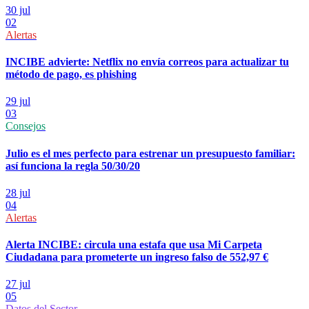
30 jul
02
Alertas
INCIBE advierte: Netflix no envía correos para actualizar tu
método de pago, es phishing
29 jul
03
Consejos
Julio es el mes perfecto para estrenar un presupuesto familiar:
así funciona la regla 50/30/20
28 jul
04
Alertas
Alerta INCIBE: circula una estafa que usa Mi Carpeta
Ciudadana para prometerte un ingreso falso de 552,97 €
27 jul
05
Datos del Sector