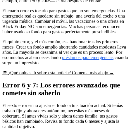
ejemplo, entre 150 y 200€— el día después de cobrar.
El cuarto error es tocarlo para gastos que no son emergencias. Una
emergencia real es quedarte sin trabajo, una avería del coche o una
urgencia médica. Cambiar el móvil, las vacaciones o una oferta en
Black Friday NO son emergencias. Muchas personas reconocen
haber usado su fondo para gastos perfectamente prescindibles.
El quinto error, y el más común, es abandonar tras los primeros
meses. Crear un fondo amplio ahorrando cantidades modestas lleva
años. La mayoría se desanima al ver que es un proceso lento. Por
eso muchos acaban necesitando
préstamos para emergencias
cuando
surge un imprevisto.
💬
¿Qué opinas tú sobre esta noticia?
Comenta más abajo →
Error 6 y 7: Los errores avanzados que
cometes sin saberlo
El sexto error es no ajustar el fondo a tu situación actual. Si tenías
trabajo fijo y ahora eres autónomo, necesitas más meses de
cobertura. Si antes vivías solo y ahora tienes familia, tus gastos
básicos han cambiado. Revisa tu fondo cada 6 meses y ajusta la
cantidad objetivo.