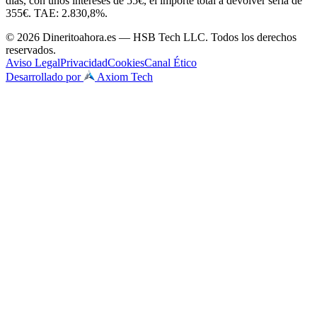
días, con unos intereses de 55€, el importe total a devolver sería de
355€. TAE: 2.830,8%.
© 2026 Dineritoahora.es — HSB Tech LLC. Todos los derechos
reservados.
Aviso Legal
Privacidad
Cookies
Canal Ético
Desarrollado por
Axiom Tech