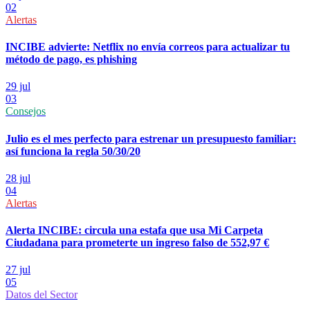
02
Alertas
INCIBE advierte: Netflix no envía correos para actualizar tu
método de pago, es phishing
29 jul
03
Consejos
Julio es el mes perfecto para estrenar un presupuesto familiar:
así funciona la regla 50/30/20
28 jul
04
Alertas
Alerta INCIBE: circula una estafa que usa Mi Carpeta
Ciudadana para prometerte un ingreso falso de 552,97 €
27 jul
05
Datos del Sector