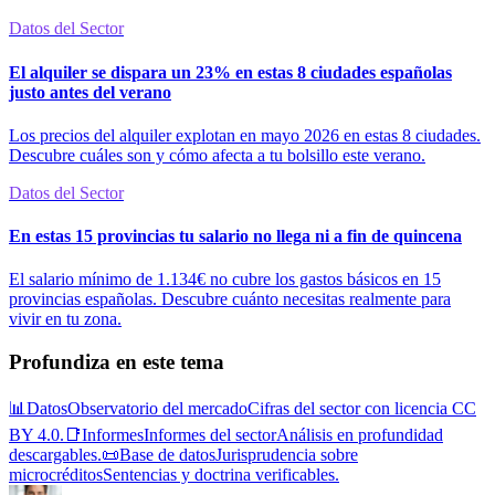
Datos del Sector
El alquiler se dispara un 23% en estas 8 ciudades españolas
justo antes del verano
Los precios del alquiler explotan en mayo 2026 en estas 8 ciudades.
Descubre cuáles son y cómo afecta a tu bolsillo este verano.
Datos del Sector
En estas 15 provincias tu salario no llega ni a fin de quincena
El salario mínimo de 1.134€ no cubre los gastos básicos en 15
provincias españolas. Descubre cuánto necesitas realmente para
vivir en tu zona.
Profundiza en este tema
📊
Datos
Observatorio del mercado
Cifras del sector con licencia CC
BY 4.0.
📑
Informes
Informes del sector
Análisis en profundidad
descargables.
📜
Base de datos
Jurisprudencia sobre
microcréditos
Sentencias y doctrina verificables.