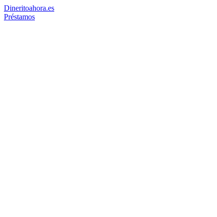
Dinerito
ahora
.es
Préstamos