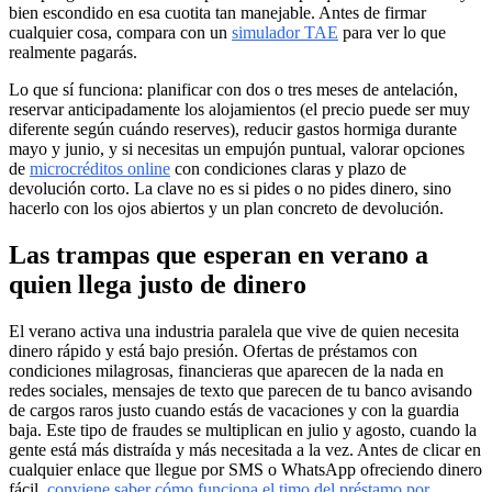
bien escondido en esa cuotita tan manejable. Antes de firmar
cualquier cosa, compara con un
simulador TAE
para ver lo que
realmente pagarás.
Lo que sí funciona: planificar con dos o tres meses de antelación,
reservar anticipadamente los alojamientos (el precio puede ser muy
diferente según cuándo reserves), reducir gastos hormiga durante
mayo y junio, y si necesitas un empujón puntual, valorar opciones
de
microcréditos online
con condiciones claras y plazo de
devolución corto. La clave no es si pides o no pides dinero, sino
hacerlo con los ojos abiertos y un plan concreto de devolución.
Las trampas que esperan en verano a
quien llega justo de dinero
El verano activa una industria paralela que vive de quien necesita
dinero rápido y está bajo presión. Ofertas de préstamos con
condiciones milagrosas, financieras que aparecen de la nada en
redes sociales, mensajes de texto que parecen de tu banco avisando
de cargos raros justo cuando estás de vacaciones y con la guardia
baja. Este tipo de fraudes se multiplican en julio y agosto, cuando la
gente está más distraída y más necesitada a la vez. Antes de clicar en
cualquier enlace que llegue por SMS o WhatsApp ofreciendo dinero
fácil,
conviene saber cómo funciona el timo del préstamo por