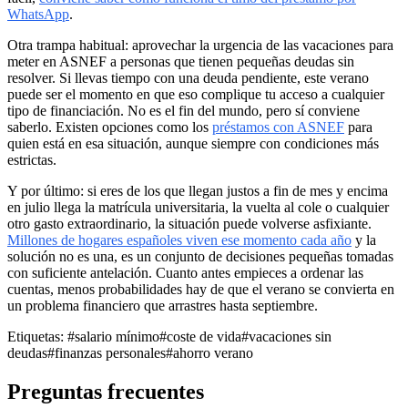
WhatsApp
.
Otra trampa habitual: aprovechar la urgencia de las vacaciones para
meter en ASNEF a personas que tienen pequeñas deudas sin
resolver. Si llevas tiempo con una deuda pendiente, este verano
puede ser el momento en que eso complique tu acceso a cualquier
tipo de financiación. No es el fin del mundo, pero sí conviene
saberlo. Existen opciones como los
préstamos con ASNEF
para
quien está en esa situación, aunque siempre con condiciones más
estrictas.
Y por último: si eres de los que llegan justos a fin de mes y encima
en julio llega la matrícula universitaria, la vuelta al cole o cualquier
otro gasto extraordinario, la situación puede volverse asfixiante.
Millones de hogares españoles viven ese momento cada año
y la
solución no es una, es un conjunto de decisiones pequeñas tomadas
con suficiente antelación. Cuanto antes empieces a ordenar las
cuentas, menos probabilidades hay de que el verano se convierta en
un problema financiero que arrastres hasta septiembre.
Etiquetas:
#salario mínimo
#coste de vida
#vacaciones sin
deudas
#finanzas personales
#ahorro verano
Preguntas frecuentes