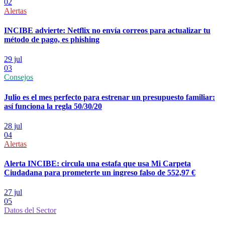
02
Alertas
INCIBE advierte: Netflix no envía correos para actualizar tu
método de pago, es phishing
29 jul
03
Consejos
Julio es el mes perfecto para estrenar un presupuesto familiar:
así funciona la regla 50/30/20
28 jul
04
Alertas
Alerta INCIBE: circula una estafa que usa Mi Carpeta
Ciudadana para prometerte un ingreso falso de 552,97 €
27 jul
05
Datos del Sector