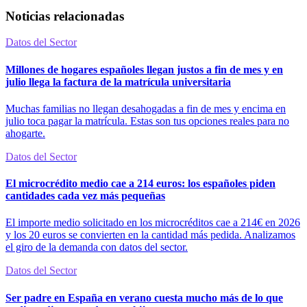
Noticias relacionadas
Datos del Sector
Millones de hogares españoles llegan justos a fin de mes y en
julio llega la factura de la matrícula universitaria
Muchas familias no llegan desahogadas a fin de mes y encima en
julio toca pagar la matrícula. Estas son tus opciones reales para no
ahogarte.
Datos del Sector
El microcrédito medio cae a 214 euros: los españoles piden
cantidades cada vez más pequeñas
El importe medio solicitado en los microcréditos cae a 214€ en 2026
y los 20 euros se convierten en la cantidad más pedida. Analizamos
el giro de la demanda con datos del sector.
Datos del Sector
Ser padre en España en verano cuesta mucho más de lo que