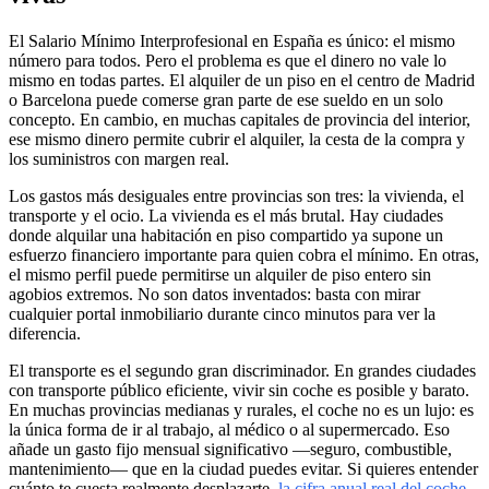
El Salario Mínimo Interprofesional en España es único: el mismo
número para todos. Pero el problema es que el dinero no vale lo
mismo en todas partes. El alquiler de un piso en el centro de Madrid
o Barcelona puede comerse gran parte de ese sueldo en un solo
concepto. En cambio, en muchas capitales de provincia del interior,
ese mismo dinero permite cubrir el alquiler, la cesta de la compra y
los suministros con margen real.
Los gastos más desiguales entre provincias son tres: la vivienda, el
transporte y el ocio. La vivienda es el más brutal. Hay ciudades
donde alquilar una habitación en piso compartido ya supone un
esfuerzo financiero importante para quien cobra el mínimo. En otras,
el mismo perfil puede permitirse un alquiler de piso entero sin
agobios extremos. No son datos inventados: basta con mirar
cualquier portal inmobiliario durante cinco minutos para ver la
diferencia.
El transporte es el segundo gran discriminador. En grandes ciudades
con transporte público eficiente, vivir sin coche es posible y barato.
En muchas provincias medianas y rurales, el coche no es un lujo: es
la única forma de ir al trabajo, al médico o al supermercado. Eso
añade un gasto fijo mensual significativo —seguro, combustible,
mantenimiento— que en la ciudad puedes evitar. Si quieres entender
cuánto te cuesta realmente desplazarte,
la cifra anual real del coche