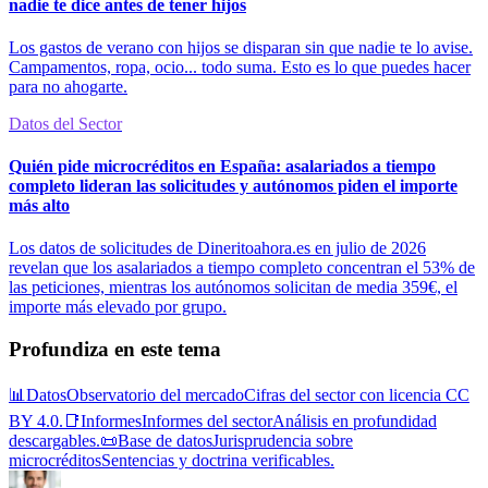
nadie te dice antes de tener hijos
Los gastos de verano con hijos se disparan sin que nadie te lo avise.
Campamentos, ropa, ocio... todo suma. Esto es lo que puedes hacer
para no ahogarte.
Datos del Sector
Quién pide microcréditos en España: asalariados a tiempo
completo lideran las solicitudes y autónomos piden el importe
más alto
Los datos de solicitudes de Dineritoahora.es en julio de 2026
revelan que los asalariados a tiempo completo concentran el 53% de
las peticiones, mientras los autónomos solicitan de media 359€, el
importe más elevado por grupo.
Profundiza en este tema
📊
Datos
Observatorio del mercado
Cifras del sector con licencia CC
BY 4.0.
📑
Informes
Informes del sector
Análisis en profundidad
descargables.
📜
Base de datos
Jurisprudencia sobre
microcréditos
Sentencias y doctrina verificables.