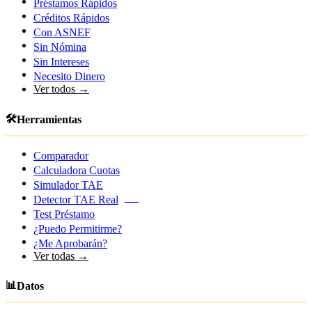
Préstamos Rápidos
Créditos Rápidos
Con ASNEF
Sin Nómina
Sin Intereses
Necesito Dinero
Ver todos →
🛠️
Herramientas
Comparador
Calculadora Cuotas
Simulador TAE
Detector TAE Real
NEW
Test Préstamo
¿Puedo Permitirme?
¿Me Aprobarán?
Ver todas →
📊
Datos