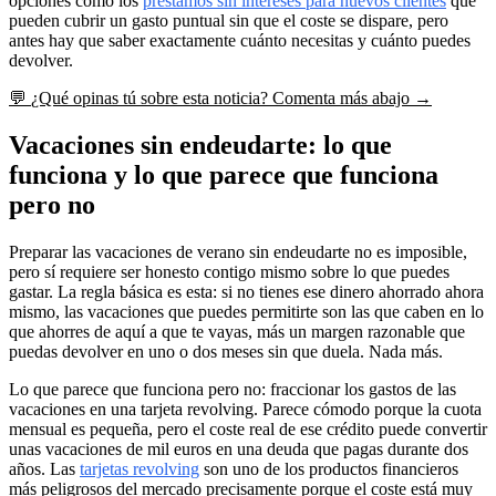
opciones como los
préstamos sin intereses para nuevos clientes
que
pueden cubrir un gasto puntual sin que el coste se dispare, pero
antes hay que saber exactamente cuánto necesitas y cuánto puedes
devolver.
💬
¿Qué opinas tú sobre esta noticia?
Comenta más abajo →
Vacaciones sin endeudarte: lo que
funciona y lo que parece que funciona
pero no
Preparar las vacaciones de verano sin endeudarte no es imposible,
pero sí requiere ser honesto contigo mismo sobre lo que puedes
gastar. La regla básica es esta: si no tienes ese dinero ahorrado ahora
mismo, las vacaciones que puedes permitirte son las que caben en lo
que ahorres de aquí a que te vayas, más un margen razonable que
puedas devolver en uno o dos meses sin que duela. Nada más.
Lo que parece que funciona pero no: fraccionar los gastos de las
vacaciones en una tarjeta revolving. Parece cómodo porque la cuota
mensual es pequeña, pero el coste real de ese crédito puede convertir
unas vacaciones de mil euros en una deuda que pagas durante dos
años. Las
tarjetas revolving
son uno de los productos financieros
más peligrosos del mercado precisamente porque el coste está muy