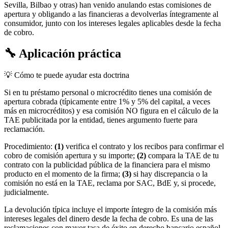
Sevilla, Bilbao y otras) han venido anulando estas comisiones de
apertura y obligando a las financieras a devolverlas íntegramente al
consumidor, junto con los intereses legales aplicables desde la fecha
de cobro.
🔧
Aplicación práctica
💡 Cómo te puede ayudar esta doctrina
Si en tu préstamo personal o microcrédito tienes una comisión de
apertura cobrada (típicamente entre 1% y 5% del capital, a veces
más en microcréditos) y esa comisión NO figura en el cálculo de la
TAE publicitada por la entidad, tienes argumento fuerte para
reclamación.
Procedimiento:
(1)
verifica el contrato y los recibos para confirmar el
cobro de comisión apertura y su importe;
(2)
compara la TAE de tu
contrato con la publicidad pública de la financiera para el mismo
producto en el momento de la firma;
(3)
si hay discrepancia o la
comisión no está en la TAE, reclama por SAC, BdE y, si procede,
judicialmente.
La devolución típica incluye el importe íntegro de la comisión más
intereses legales del dinero desde la fecha de cobro. Es una de las
reclamaciones con mayor tasa de éxito en derecho bancario español.