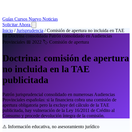
Guías
Cursos
Nuevo
Noticias
Solicitar Ahora
Inicio
/
Jurisprudencia
/
Comisión de apertura no incluida en TAE
📜 Doctrina consolidada
Patrón consolidado en Audiencias
Provinciales
📅 2022
🏷️ Comisión de apertura
Doctrina: comisión de apertura
no incluida en la TAE
publicitada
Patrón jurisprudencial consolidado en numerosas Audiencias
Provinciales españolas: si la financiera cobra una comisión de
apertura obligatoria pero la excluye del cálculo de la TAE
publicitada, hay vulneración de la Ley 16/2011 de Crédito al
Consumo y procede devolución íntegra de la comisión.
⚠️
Información educativa, no asesoramiento jurídico