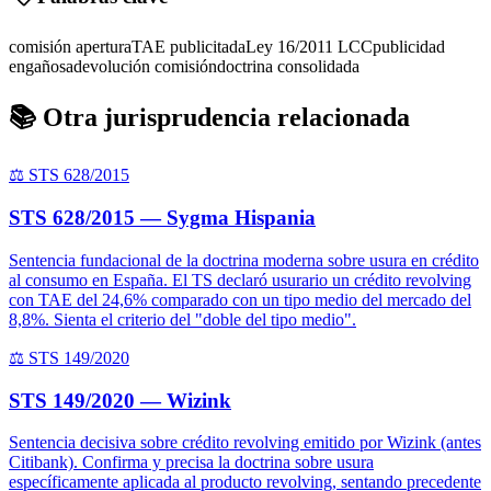
comisión apertura
TAE publicitada
Ley 16/2011 LCC
publicidad
engañosa
devolución comisión
doctrina consolidada
📚 Otra jurisprudencia relacionada
⚖️ STS 628/2015
STS 628/2015 — Sygma Hispania
Sentencia fundacional de la doctrina moderna sobre usura en crédito
al consumo en España. El TS declaró usurario un crédito revolving
con TAE del 24,6% comparado con un tipo medio del mercado del
8,8%. Sienta el criterio del "doble del tipo medio".
⚖️ STS 149/2020
STS 149/2020 — Wizink
Sentencia decisiva sobre crédito revolving emitido por Wizink (antes
Citibank). Confirma y precisa la doctrina sobre usura
específicamente aplicada al producto revolving, sentando precedente