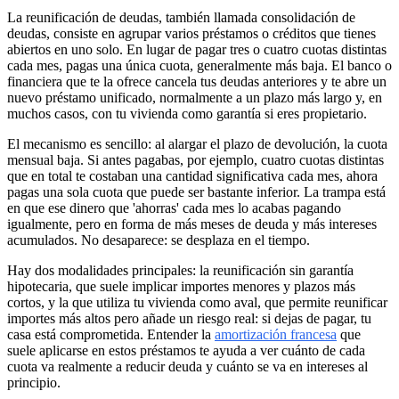
La reunificación de deudas, también llamada consolidación de
deudas, consiste en agrupar varios préstamos o créditos que tienes
abiertos en uno solo. En lugar de pagar tres o cuatro cuotas distintas
cada mes, pagas una única cuota, generalmente más baja. El banco o
financiera que te la ofrece cancela tus deudas anteriores y te abre un
nuevo préstamo unificado, normalmente a un plazo más largo y, en
muchos casos, con tu vivienda como garantía si eres propietario.
El mecanismo es sencillo: al alargar el plazo de devolución, la cuota
mensual baja. Si antes pagabas, por ejemplo, cuatro cuotas distintas
que en total te costaban una cantidad significativa cada mes, ahora
pagas una sola cuota que puede ser bastante inferior. La trampa está
en que ese dinero que 'ahorras' cada mes lo acabas pagando
igualmente, pero en forma de más meses de deuda y más intereses
acumulados. No desaparece: se desplaza en el tiempo.
Hay dos modalidades principales: la reunificación sin garantía
hipotecaria, que suele implicar importes menores y plazos más
cortos, y la que utiliza tu vivienda como aval, que permite reunificar
importes más altos pero añade un riesgo real: si dejas de pagar, tu
casa está comprometida. Entender la
amortización francesa
que
suele aplicarse en estos préstamos te ayuda a ver cuánto de cada
cuota va realmente a reducir deuda y cuánto se va en intereses al
principio.