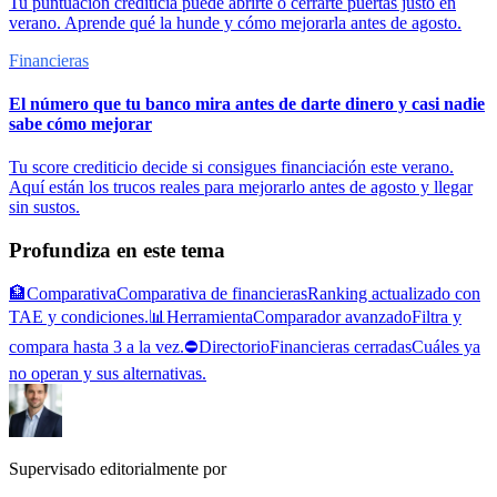
Tu puntuación crediticia puede abrirte o cerrarte puertas justo en
verano. Aprende qué la hunde y cómo mejorarla antes de agosto.
Financieras
El número que tu banco mira antes de darte dinero y casi nadie
sabe cómo mejorar
Tu score crediticio decide si consigues financiación este verano.
Aquí están los trucos reales para mejorarlo antes de agosto y llegar
sin sustos.
Profundiza en este tema
🏦
Comparativa
Comparativa de financieras
Ranking actualizado con
TAE y condiciones.
📊
Herramienta
Comparador avanzado
Filtra y
compara hasta 3 a la vez.
⛔
Directorio
Financieras cerradas
Cuáles ya
no operan y sus alternativas.
Supervisado editorialmente por