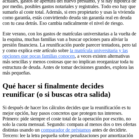
actuales, gastos de apertura del nuevo préstamo, y si hay hipoteca de
por medio, posibles gastos notariales y registrales. Todo eso hay que
sumarlo al coste total. Además, si eres propietario y usas la vivienda
como garantía, estás convirtiendo deuda sin garantía real en deuda
con tu casa detrás. Eso cambia radicalmente el nivel de riesgo.
Este verano, con los gastos de matrículas universitarias a la vuelta de
la esquina, muchas familias van a buscar opciones para aliviar la
presión financiera. La reunificación puede parecer tentadora, pero tal
y como explica este artículo sobre
la matrícula universitaria y las
opciones que pocas familias conocen
, a veces existen alternativas
más sencillas y menos costosas que no implican reorganizar toda tu
estructura de deuda. Antes de tomar decisiones grandes, explora las
más pequeñas.
Qué hacer si finalmente decides
reunificar (o si buscas otra salida)
Si después de hacer los cálculos decides que la reunificación es tu
mejor opción, hay pasos concretos que protegen tus intereses.
Primero: pide siempre el coste total de la operación por escrito, no
solo la cuota mensual. Segundo: compara al menos dos o tres ofertas
distintas usando un
comparador de préstamos
antes de decidirte.
Tercero: lee la letra pequeña sobre penalizaciones por amortización