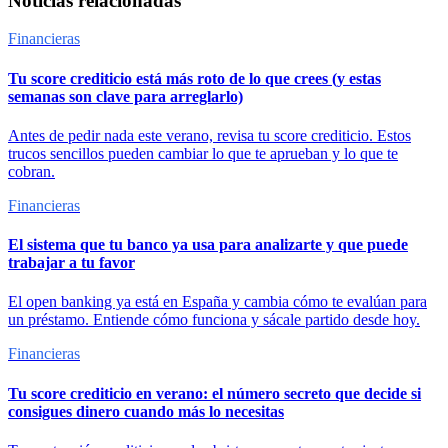
Noticias relacionadas
Financieras
Tu score crediticio está más roto de lo que crees (y estas
semanas son clave para arreglarlo)
Antes de pedir nada este verano, revisa tu score crediticio. Estos
trucos sencillos pueden cambiar lo que te aprueban y lo que te
cobran.
Financieras
El sistema que tu banco ya usa para analizarte y que puede
trabajar a tu favor
El open banking ya está en España y cambia cómo te evalúan para
un préstamo. Entiende cómo funciona y sácale partido desde hoy.
Financieras
Tu score crediticio en verano: el número secreto que decide si
consigues dinero cuando más lo necesitas