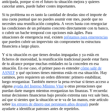
anticipada, porque si en el futuro tu situación mejora y quieres
cancelar antes, puede haber costes importantes.
Si tu problema no es tanto la cantidad de deudas sino el importe de
una cuota puntual que no puedes asumir este mes, puede que no
necesites una reunificación completa. A veces basta con renegociar
las condiciones de un préstamo concreto directamente con tu banco,
o cubrir un bache temporal con opciones más ágiles. Para
situaciones de emergencia real, existen
préstamos para emergencias
que pueden cubrir un imprevisto sin comprometer tu estructura
financiera a largo plazo.
Y si tu situación es que tienes deudas impagadas y ya estás en
ficheros de morosidad, la reunificación tradicional puede estar fuera
de tu alcance porque muchas entidades no la conceden en esa
situación. En ese caso, el primer paso es entender
cómo salir de
ASNEF
y qué opciones tienes mientras estás en esa situación. Hay
caminos, pero requieren un orden diferente: primero estabilizar,
luego reorganizar. También merece la pena revisar si tienes acceso a
alguna
ayuda del Ingreso Mínimo Vital
u otras prestaciones que
puedan darte margen mientras reorganizas tus finanzas. Y recuerda:
tomar decisiones financieras bajo presión extrema rara vez sale bien,
así que si sientes que la situación se te va de las manos, este artículo
sobre
los errores de dinero que persiguen años después
puede
ayudarte a identificar patrones antes de repetirlos.