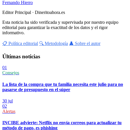
Fernando Hierro
Editor Principal · Dineritoahora.es
Esta noticia ha sido verificada y supervisada por nuestro equipo
editorial para garantizar la exactitud de los datos y el rigor
informativo.
📋 Política editorial
🔍 Metodología
👤 Sobre el autor
Últimas noticias
01
Consejos
La lista de la compra que tu familia necesita este julio para no
pasarse de presupuesto en el súper
30 jul
02
Alertas
INCIBE advierte: Netflix no envía correos para actualizar tu
método de pago, es phishing