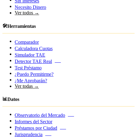
Sin Intereses
Necesito Dinero
Ver todos →
🛠️
Herramientas
Comparador
Calculadora Cuotas
Simulador TAE
Detector TAE Real
NEW
Test Préstamo
¿Puedo Permitirme?
¿Me Aprobarán?
Ver todas →
📊
Datos
Observatorio del Mercado
NEW
Informes del Sector
Préstamos por Ciudad
NEW
Jurisprudencia
NEW