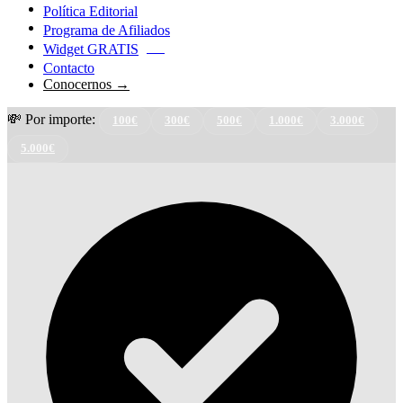
Política Editorial
Programa de Afiliados
Widget GRATIS
NEW
Contacto
Conocernos →
💸 Por importe:
100€
300€
500€
1.000€
3.000€
5.000€