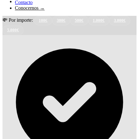
Contacto
Conocernos →
💸 Por importe:
100€
300€
500€
1.000€
3.000€
5.000€