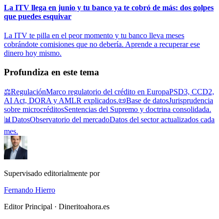
La ITV llega en junio y tu banco ya te cobró de más: dos golpes
que puedes esquivar
La ITV te pilla en el peor momento y tu banco lleva meses
cobrándote comisiones que no debería. Aprende a recuperar ese
dinero hoy mismo.
Profundiza en este tema
⚖️
Regulación
Marco regulatorio del crédito en Europa
PSD3, CCD2,
AI Act, DORA y AMLR explicados.
📜
Base de datos
Jurisprudencia
sobre microcréditos
Sentencias del Supremo y doctrina consolidada.
📊
Datos
Observatorio del mercado
Datos del sector actualizados cada
mes.
Supervisado editorialmente por
Fernando Hierro
Editor Principal · Dineritoahora.es