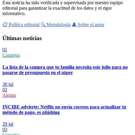
Esta noticia ha sido verificada y supervisada por nuestro equipo
editorial para garantizar la exactitud de los datos y el rigor
informativo.
📋 Política editorial
🔍 Metodología
👤 Sobre el autor
Últimas noticias
01
Consejos
La lista de la compra que tu familia necesita este julio para no
pasarse de presupuesto en el súper
30 jul
02
Alertas
INCIBE advierte: Netflix no envía correos para actualizar tu
método de pago, es phishing
29 jul
03
Consejos