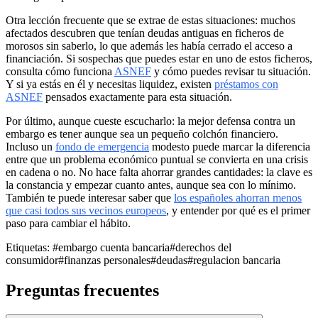
Otra lección frecuente que se extrae de estas situaciones: muchos
afectados descubren que tenían deudas antiguas en ficheros de
morosos sin saberlo, lo que además les había cerrado el acceso a
financiación. Si sospechas que puedes estar en uno de estos ficheros,
consulta cómo funciona
ASNEF
y cómo puedes revisar tu situación.
Y si ya estás en él y necesitas liquidez, existen
préstamos con
ASNEF
pensados exactamente para esta situación.
Por último, aunque cueste escucharlo: la mejor defensa contra un
embargo es tener aunque sea un pequeño colchón financiero.
Incluso un
fondo de emergencia
modesto puede marcar la diferencia
entre que un problema económico puntual se convierta en una crisis
en cadena o no. No hace falta ahorrar grandes cantidades: la clave es
la constancia y empezar cuanto antes, aunque sea con lo mínimo.
También te puede interesar saber que
los españoles ahorran menos
que casi todos sus vecinos europeos
, y entender por qué es el primer
paso para cambiar el hábito.
Etiquetas:
#embargo cuenta bancaria
#derechos del
consumidor
#finanzas personales
#deudas
#regulacion bancaria
Preguntas frecuentes