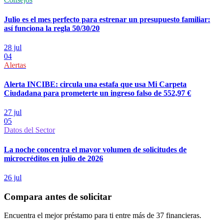
Julio es el mes perfecto para estrenar un presupuesto familiar:
así funciona la regla 50/30/20
28 jul
04
Alertas
Alerta INCIBE: circula una estafa que usa Mi Carpeta
Ciudadana para prometerte un ingreso falso de 552,97 €
27 jul
05
Datos del Sector
La noche concentra el mayor volumen de solicitudes de
microcréditos en julio de 2026
26 jul
Compara antes de solicitar
Encuentra el mejor préstamo para ti entre más de 37 financieras.