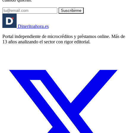
Suscribirme
Dinerito
ahora
.es
Portal independiente de microcréditos y préstamos online. Más de
13 años analizando el sector con rigor editorial.
🏦 Banco España
⚖️ AEPD
🔒 RGPD
🇪🇸 España