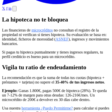
𝕏
f
in
La hipoteca no te bloquea
Las financieras de
microcréditos
no consultan el registro de la
propiedad ni verifican si tienes hipoteca. Su evaluación se basa en:
identidad, ficheros de morosidad (
ASNEF
), ingresos y movimientos
bancarios.
Si pagas tu hipoteca puntualmente y tienes ingresos regulares, tu
perfil crediticio es bueno para un microcrédito.
Vigila tu ratio de endeudamiento
La recomendación es que la suma de todas tus cuotas (hipoteca +
préstamos + tarjetas) no supere el
35-40% de tus ingresos netos
.
Ejemplo:
Ganas 1.800€, pagas 500€ de hipoteca (28%). Te queda
un 7-12% de margen para otras deudas: 126-216€/mes. Un
microcrédito de 200€ a devolver en 30 días cabe dentro.
Usa nuestra
herramienta ¿Puedo Permitirme?
para calcular si puedes