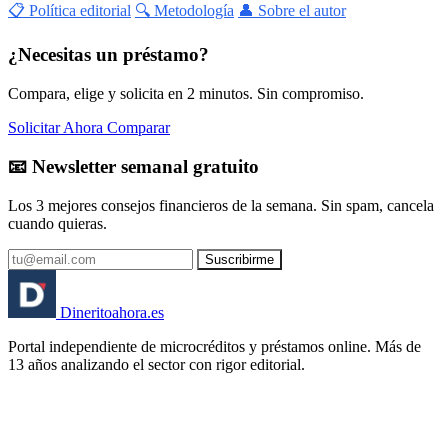
📋 Política editorial
🔍 Metodología
👤 Sobre el autor
¿Necesitas un préstamo?
Compara, elige y solicita en 2 minutos. Sin compromiso.
Solicitar Ahora
Comparar
📧 Newsletter semanal gratuito
Los 3 mejores consejos financieros de la semana. Sin spam, cancela
cuando quieras.
Suscribirme
Dinerito
ahora
.es
Portal independiente de microcréditos y préstamos online. Más de
13 años analizando el sector con rigor editorial.
🏦 Banco España
⚖️ AEPD
🔒 RGPD
🇪🇸 España