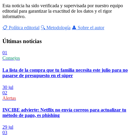
Esta noticia ha sido verificada y supervisada por nuestro equipo
editorial para garantizar la exactitud de los datos y el rigor
informativo.
📋 Política editorial
🔍 Metodología
👤 Sobre el autor
Últimas noticias
01
Consejos
La lista de la compra que tu familia necesita este julio para no
pasarse de presupuesto en el súper
30 jul
02
Alertas
INCIBE advierte: Netflix no envía correos para actualizar tu
método de pago, es phishing
29 jul
03