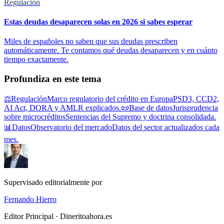
Regulación
Estas deudas desaparecen solas en 2026 si sabes esperar
Miles de españoles no saben que sus deudas prescriben
automáticamente. Te contamos qué deudas desaparecen y en cuánto
tiempo exactamente.
Profundiza en este tema
⚖️
Regulación
Marco regulatorio del crédito en Europa
PSD3, CCD2,
AI Act, DORA y AMLR explicados.
📜
Base de datos
Jurisprudencia
sobre microcréditos
Sentencias del Supremo y doctrina consolidada.
📊
Datos
Observatorio del mercado
Datos del sector actualizados cada
mes.
Supervisado editorialmente por
Fernando Hierro
Editor Principal · Dineritoahora.es