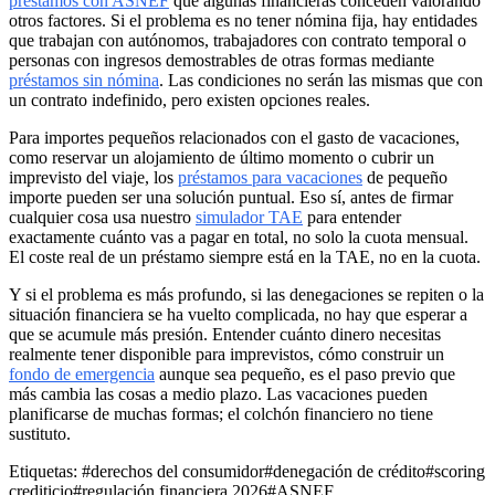
préstamos con ASNEF
que algunas financieras conceden valorando
otros factores. Si el problema es no tener nómina fija, hay entidades
que trabajan con autónomos, trabajadores con contrato temporal o
personas con ingresos demostrables de otras formas mediante
préstamos sin nómina
. Las condiciones no serán las mismas que con
un contrato indefinido, pero existen opciones reales.
Para importes pequeños relacionados con el gasto de vacaciones,
como reservar un alojamiento de último momento o cubrir un
imprevisto del viaje, los
préstamos para vacaciones
de pequeño
importe pueden ser una solución puntual. Eso sí, antes de firmar
cualquier cosa usa nuestro
simulador TAE
para entender
exactamente cuánto vas a pagar en total, no solo la cuota mensual.
El coste real de un préstamo siempre está en la TAE, no en la cuota.
Y si el problema es más profundo, si las denegaciones se repiten o la
situación financiera se ha vuelto complicada, no hay que esperar a
que se acumule más presión. Entender cuánto dinero necesitas
realmente tener disponible para imprevistos, cómo construir un
fondo de emergencia
aunque sea pequeño, es el paso previo que
más cambia las cosas a medio plazo. Las vacaciones pueden
planificarse de muchas formas; el colchón financiero no tiene
sustituto.
Etiquetas:
#derechos del consumidor
#denegación de crédito
#scoring
crediticio
#regulación financiera 2026
#ASNEF