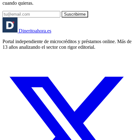
cuando quieras.
Suscribirme
Dinerito
ahora
.es
Portal independiente de microcréditos y préstamos online. Más de
13 años analizando el sector con rigor editorial.
🏦 Banco España
⚖️ AEPD
🔒 RGPD
🇪🇸 España