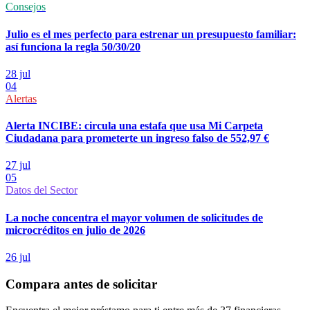
Consejos
Julio es el mes perfecto para estrenar un presupuesto familiar:
así funciona la regla 50/30/20
28 jul
04
Alertas
Alerta INCIBE: circula una estafa que usa Mi Carpeta
Ciudadana para prometerte un ingreso falso de 552,97 €
27 jul
05
Datos del Sector
La noche concentra el mayor volumen de solicitudes de
microcréditos en julio de 2026
26 jul
Compara antes de solicitar