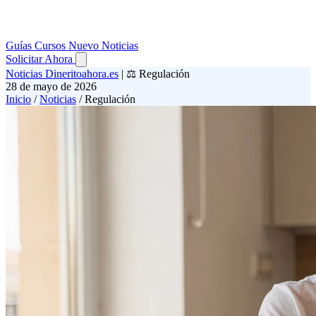
Guías
Cursos
Nuevo
Noticias
Solicitar Ahora
Noticias Dineritoahora.es
|
⚖️ Regulación
28 de mayo de 2026
Inicio
/
Noticias
/
Regulación