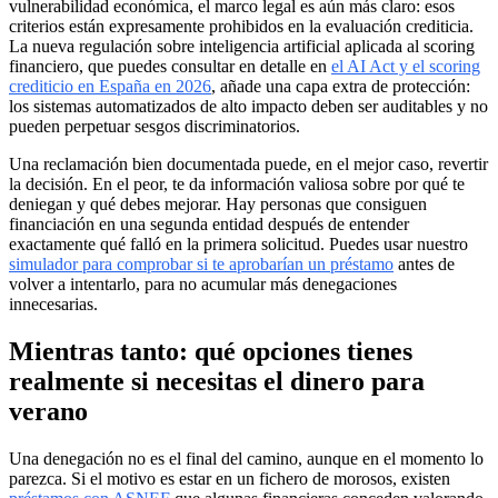
vulnerabilidad económica, el marco legal es aún más claro: esos
criterios están expresamente prohibidos en la evaluación crediticia.
La nueva regulación sobre inteligencia artificial aplicada al scoring
financiero, que puedes consultar en detalle en
el AI Act y el scoring
crediticio en España en 2026
, añade una capa extra de protección:
los sistemas automatizados de alto impacto deben ser auditables y no
pueden perpetuar sesgos discriminatorios.
Una reclamación bien documentada puede, en el mejor caso, revertir
la decisión. En el peor, te da información valiosa sobre por qué te
deniegan y qué debes mejorar. Hay personas que consiguen
financiación en una segunda entidad después de entender
exactamente qué falló en la primera solicitud. Puedes usar nuestro
simulador para comprobar si te aprobarían un préstamo
antes de
volver a intentarlo, para no acumular más denegaciones
innecesarias.
Mientras tanto: qué opciones tienes
realmente si necesitas el dinero para
verano
Una denegación no es el final del camino, aunque en el momento lo
parezca. Si el motivo es estar en un fichero de morosos, existen