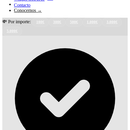
Contacto
Conocernos →
💸 Por importe:
100€
300€
500€
1.000€
3.000€
5.000€