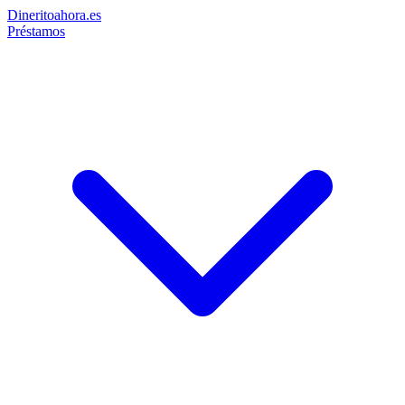
Dinerito
ahora
.es
Préstamos