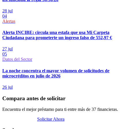
28 jul
04
Alertas
Alerta INCIBE: circula una estafa que usa Mi Carpeta
Ciudadana para prometerte un ingreso falso de 552,97 €
27 jul
05
Datos del Sector
La noche concentra el mayor volumen de solicitudes de
microcréditos en julio de 2026
26 jul
Compara antes de solicitar
Encuentra el mejor préstamo para ti entre más de 37 financieras.
Abrir Comparador
Solicitar Ahora