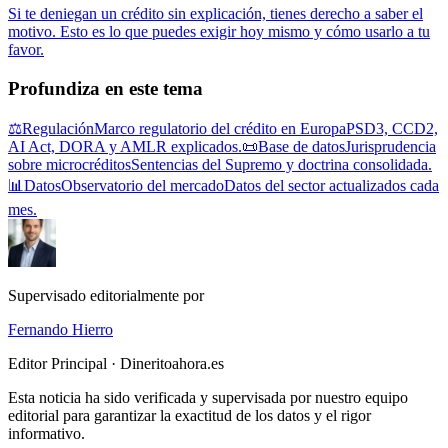
Si te deniegan un crédito sin explicación, tienes derecho a saber el
motivo. Esto es lo que puedes exigir hoy mismo y cómo usarlo a tu
favor.
Profundiza en este tema
⚖️
Regulación
Marco regulatorio del crédito en Europa
PSD3, CCD2,
AI Act, DORA y AMLR explicados.
📜
Base de datos
Jurisprudencia
sobre microcréditos
Sentencias del Supremo y doctrina consolidada.
📊
Datos
Observatorio del mercado
Datos del sector actualizados cada
mes.
Supervisado editorialmente por
Fernando Hierro
Editor Principal · Dineritoahora.es
Esta noticia ha sido verificada y supervisada por nuestro equipo
editorial para garantizar la exactitud de los datos y el rigor
informativo.