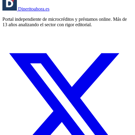
Dinerito
ahora
.es
Portal independiente de microcréditos y préstamos online. Más de
13 años analizando el sector con rigor editorial.
🏦 Banco España
⚖️ AEPD
🔒 RGPD
🇪🇸 España