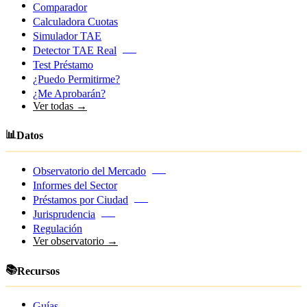
Comparador
Calculadora Cuotas
Simulador TAE
Detector TAE Real
NEW
Test Préstamo
¿Puedo Permitirme?
¿Me Aprobarán?
Ver todas →
📊
Datos
Observatorio del Mercado
NEW
Informes del Sector
Préstamos por Ciudad
NEW
Jurisprudencia
NEW
Regulación
Ver observatorio →
📚
Recursos
Guías