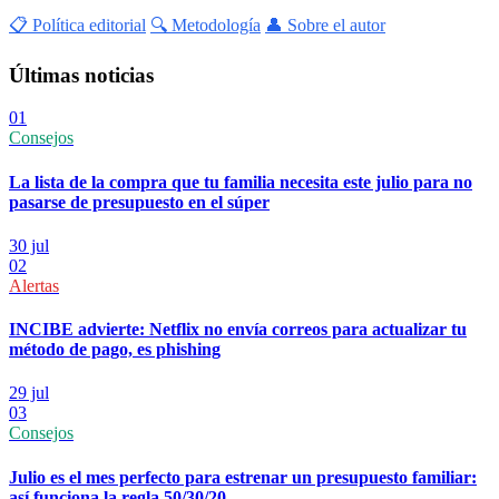
📋 Política editorial
🔍 Metodología
👤 Sobre el autor
Últimas noticias
01
Consejos
La lista de la compra que tu familia necesita este julio para no
pasarse de presupuesto en el súper
30 jul
02
Alertas
INCIBE advierte: Netflix no envía correos para actualizar tu
método de pago, es phishing
29 jul
03
Consejos
Julio es el mes perfecto para estrenar un presupuesto familiar:
así funciona la regla 50/30/20