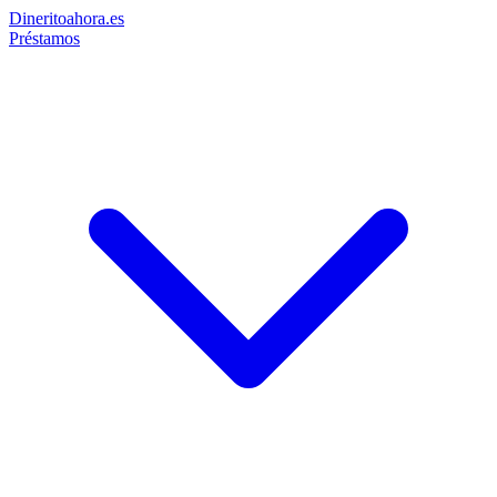
Dinerito
ahora
.es
Préstamos