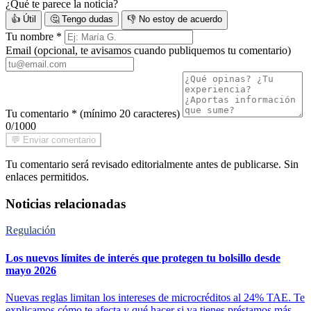
¿Qué te parece la noticia?
👍 Útil
🤔 Tengo dudas
👎 No estoy de acuerdo
Tu nombre
*
Email
(opcional, te avisamos cuando publiquemos tu comentario)
Tu comentario
*
(mínimo 20 caracteres)
0/1000
💬 Enviar comentario
Tu comentario será revisado editorialmente antes de publicarse. Sin
enlaces permitidos.
Noticias relacionadas
Regulación
Los nuevos límites de interés que protegen tu bolsillo desde
mayo 2026
Nuevas reglas limitan los intereses de microcréditos al 24% TAE. Te
explicamos cómo te afecta y qué hacer si ya tienes préstamos más